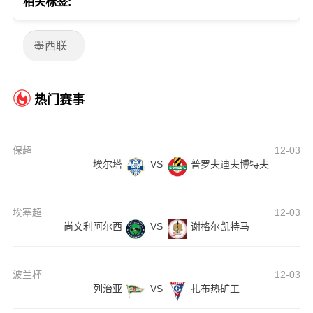
相关标签:
墨西联
热门赛事
保超
12-03
埃尔塔
VS
普罗夫迪夫博特夫
埃塞超
12-03
尚文利阿尔西
VS
谢格尔凯特马
波兰杯
12-03
列治亚
VS
扎布热矿工