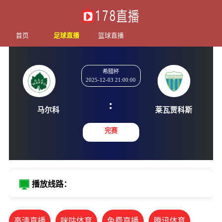
首页
足球直播
篮球直播
希腊杯
2025-12-03 21:00:00
:
马尔科
莱瓦贾
完赛
播放线路：
高清直播
咪咕体育
免费直播
腾讯体育