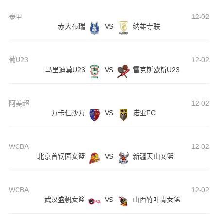
泰甲
12-02
赤大布瑞
VS
纳雄寺联
葡U23
12-02
马里迪莫U23
VS
雷克斯欧斯U23
阿美超
12-02
万卡仁沙万
VS
诺亚FC
WCBA
12-02
北京首钢园女篮
VS
新疆天山女篮
WCBA
12-02
武汉盛帆女篮
VS
山西竹叶青女篮