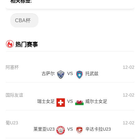
相关标签:
CBA杯
热门赛事
阿塞杯
12-02
古萨尔
VS
托武兹
国际友谊
12-02
瑞士女足
VS
威尔士女足
葡U23
12-02
莱里亚U23
VS
辛达卡拉U23