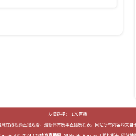
友情链接：
178直播
篮球在线视频直播观看、最新体育赛事直播赛程表，网站所有内容均来自
opyright © 2024
178体育直播网
. All Rights Reserved 版权所有
网站地