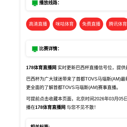
播放线路：
高清直播
咪咕体育
免费直播
腾讯体育
比赛详情：
178体育直播网
实时更新巴西杯直播信号位，提供最
巴西杯为广大球迷带来了首都TOVS马瑙斯(AM
更全面的了解首都TOVS马瑙斯(AM)赛事直播。
可提前点击收藏本页面，北京时间2026年03月05日 
播在
178体育直播网
与您不见不散！
相关标签: