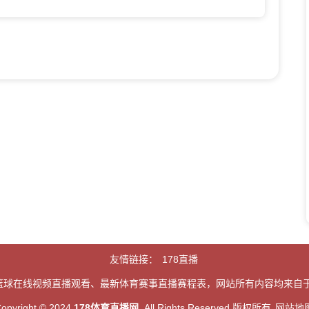
友情链接：
178直播
篮球在线视频直播观看、最新体育赛事直播赛程表，网站所有内容均来自
opyright © 2024
178体育直播网
. All Rights Reserved 版权所有
网站地