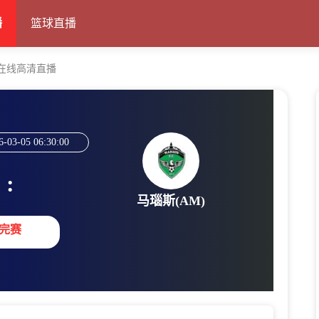
播
篮球直播
)在线高清直播
6-03-05 06:30:00
:
马瑙斯(AM)
完赛