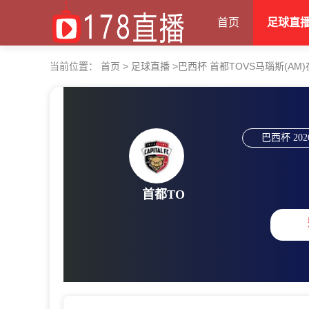
首页
足球直
当前位置：
首页
>
足球直播
>
巴西杯 首都TOVS马瑙斯(AM
巴西杯
202
首都TO