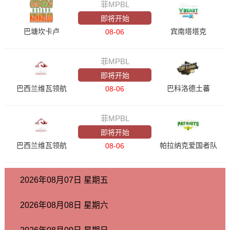
菲MPBL
即将开始
巴塘坎卡卢
宾南塔塔克
08-06
菲MPBL
即将开始
巴西兰维瓦领航
巴科洛德土蕃
08-06
菲MPBL
即将开始
巴西兰维瓦领航
帕拉纳克爱国者队
08-06
2026年08月07日 星期五
2026年08月08日 星期六