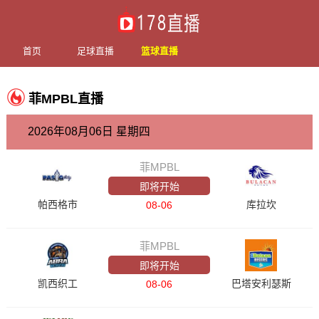
首页
足球直播
篮球直播
菲MPBL直播
2026年08月06日 星期四
菲MPBL
即将开始
帕西格市
库拉坎
08-06
菲MPBL
即将开始
凯西织工
巴塔安利瑟斯
08-06